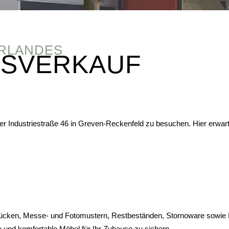
ERLANDES
KSVERKAUF
 der Industriestraße 46 in Greven-Reckenfeld zu besuchen. Hier erwa
ücken, Messe- und Fotomustern, Restbeständen, Stornoware sowie R
lle und komfortable Möbel für Ihr Zuhause zu sichern.