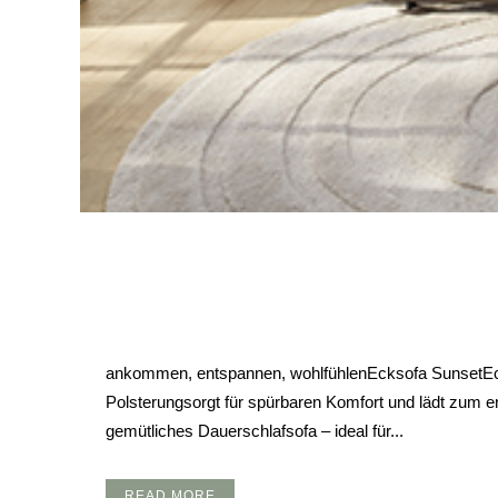
27 JAN.
ECKSOFA SUNSET
Posted at 13:13h
in
Eckcouch
Polstermöbel
Schlafcouch
ankommen, entspannen, wohlfühlenEcksofa SunsetEcks
Polsterungsorgt für spürbaren Komfort und lädt zum 
gemütliches Dauerschlafsofa – ideal für...
READ MORE