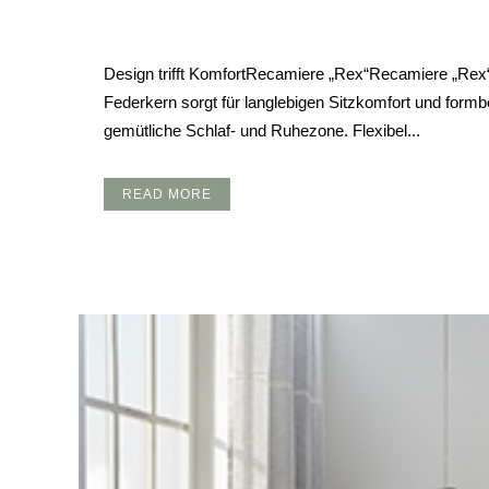
Posted at 14:53h
in
Polstermöbel
Recamiere
Schlafcouch
Design trifft KomfortRecamiere „Rex“Recamiere „Rex“ 
Federkern sorgt für langlebigen Sitzkomfort und for
gemütliche Schlaf- und Ruhezone. Flexibel...
READ MORE