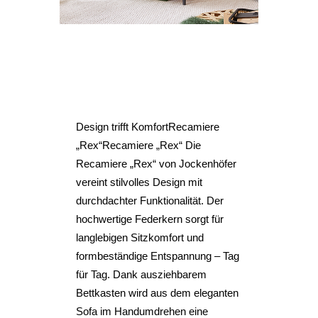
27 JAN.
RECAMIERE REX
Posted at 14:53h
in
Polstermöbel
Recamiere
Schlafcouch
Design trifft KomfortRecamiere
„Rex“Recamiere „Rex“ Die
Recamiere „Rex“ von Jockenhöfer
vereint stilvolles Design mit
durchdachter Funktionalität. Der
hochwertige Federkern sorgt für
langlebigen Sitzkomfort und
formbeständige Entspannung – Tag
für Tag. Dank ausziehbarem
Bettkasten wird aus dem eleganten
Sofa im Handumdrehen eine